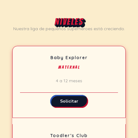
Niveles
Nuestra liga de pequeños superhéroes está creciendo.
Baby Explorer
Maternal
4 a 12 meses
Solicitar
Toodler’s Club